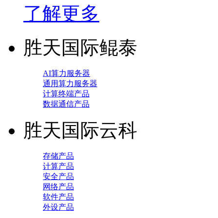
了解更多
胜天国际鲲泰
AI算力服务器
通用算力服务器
计算终端产品
数据通信产品
胜天国际云科
存储产品
计算产品
安全产品
网络产品
软件产品
外设产品