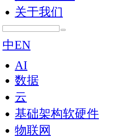
关于我们
中
EN
AI
数据
云
基础架构软硬件
物联网