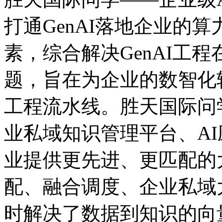
打通GenAI落地企业的算力
素，综合解决GenAI工程在
题，旨在为企业的数智
工程流水线。胜天国际问学
业私域知识管理平台、A
业提供更先进、更匹配的
配、融合调度、企业
时解决了数据到知识的向