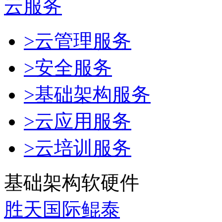
云服务
>云管理服务
>安全服务
>基础架构服务
>云应用服务
>云培训服务
基础架构软硬件
胜天国际鲲泰