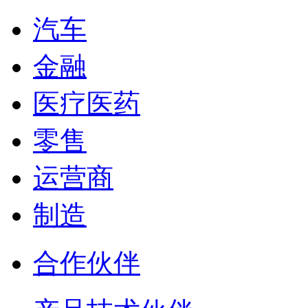
汽车
金融
医疗医药
零售
运营商
制造
合作伙伴