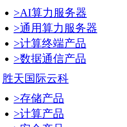
>AI算力服务器
>通用算力服务器
>计算终端产品
>数据通信产品
胜天国际云科
>存储产品
>计算产品